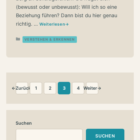
(bewusst oder unbewusst): Will ich so eine
Beziehung führen? Dann bist du hier genau
richtig. …
Weiterlesen
Kategorien
VERSTEHEN & ERKENNEN
←
Zurück
1
2
3
4
Weiter
→
Seite
Seite
Seite
Seite
Suchen
SUCHEN