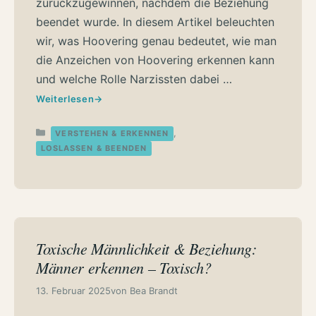
zurückzugewinnen, nachdem die Beziehung
beendet wurde. In diesem Artikel beleuchten
wir, was Hoovering genau bedeutet, wie man
die Anzeichen von Hoovering erkennen kann
und welche Rolle Narzissten dabei …
Weiterlesen
Kategorien
,
VERSTEHEN & ERKENNEN
LOSLASSEN & BEENDEN
Toxische Männlichkeit & Beziehung:
Männer erkennen – Toxisch?
13. Februar 2025
von
Bea Brandt